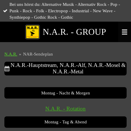
Bei uns hörst du: Alternative Musik - Alternativ Rock - Pop -
Zum
Punk - Rock - Folk - Electropop - Industrial - New Wave -
Hauptinhalt
Synthiepop - Gothic Rock - Gothic
springen
N.A.R. - GROUP
N.A.R.
»
NAR-Sendeplan
N.A.R.-Hauptstream, N.A.R.-Alf, N.A.R.-Mosel &
N.A.R.-Metal
Montag - Nacht & Morgen
N.A.R. - Rotation
Montag - Tag & Abend