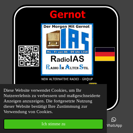
Diese Website verwendet Cookies, um Ihr
Nutzererlebnis zu verbessern und maßgeschneiderte
Anzeigen anzuzeigen. Die fortgesetzte Nutzung
dieser Website bestätigt Ihre Zustimmung zur
Verwendung von Cookies.
Ich stimme zu
E-Mail
Karte
Facebook
WhatsApp
Der Morgen Mit Gernot