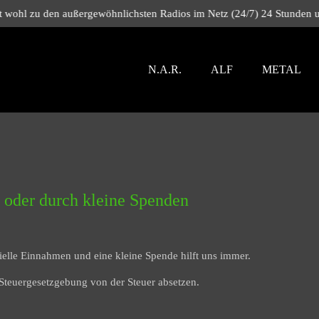
Bei uns hörst du: Alternative Musik - Alte
N.A.R.
ALF
METAL
st oder durch kleine Spenden
elle Einnahmen und eine kleine Spende hilft uns immer.
Steuergesetzgebung von der Steuer absetzen.