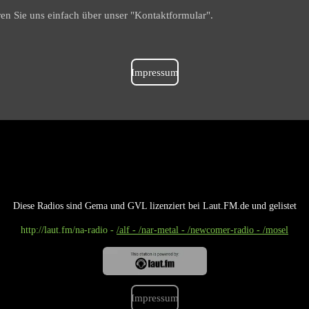
en Sie uns einfach über unser "Kontaktformular".
Impressum
Diese Radios sind Gema und GVL lizenziert bei Laut.FM.de und gelistet
http://laut.fm
/na-radio -
/alf - /nar-metal - /newcomer-radio - /mosel
Impressum