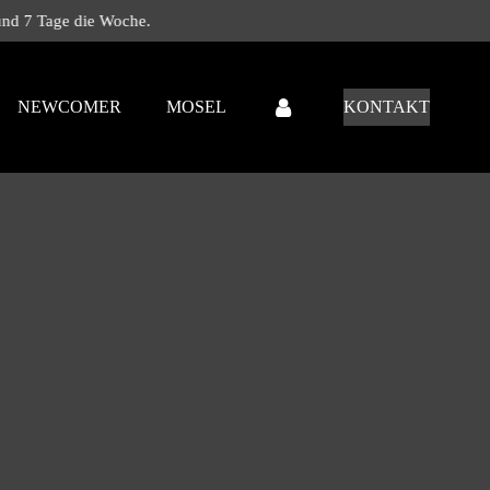
rnativ Rock - Pop - Punk - Rock - Folk - Electropop - Industrial - New 
NEWCOMER
MOSEL
KONTAKT