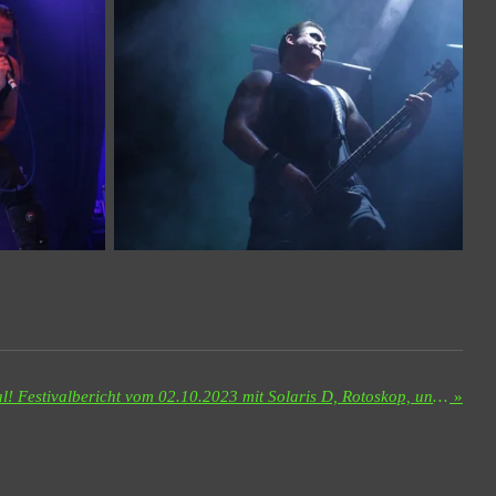
Alte Schlosserei Wuppertal! Festivalbericht vom 02.10.2023 mit Solaris D, Rotoskop, und The Invinsible Spirit
»