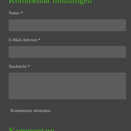
e
e
e
n
n
n
Name *
E-Mail-Adresse *
Nachricht *
Kommentar absenden
Kommentare