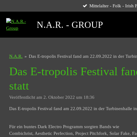
Mittelalter - Folk - Iris
Zum
Hauptinhalt
springen
N.A.R. - GROUP
N.A.R.
»
Das E-tropolis Festival fand am 22.09.2022 in der Turbi
Das E-tropolis Festival fa
statt
Veröffentlicht am 2. Oktober 2022 um 18:36
Das E-tropolis Festival fand am 22.09.2022 in der Turbinenhalle in
Für ein buntes Dark Electro Programm sorgten Bands wie
Combichrist, Aesthetic Perfection, Project Pitchfork, Solar Fake, F