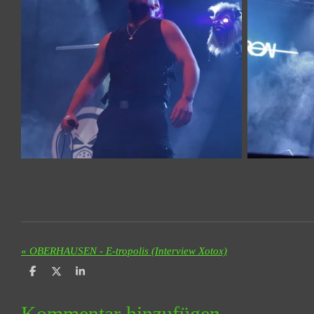
«
OBERHAUSEN - E-tropolis (Interview Xotox)
T
T
T
e
e
e
i
i
i
l
l
l
Kommentar hinzufügen