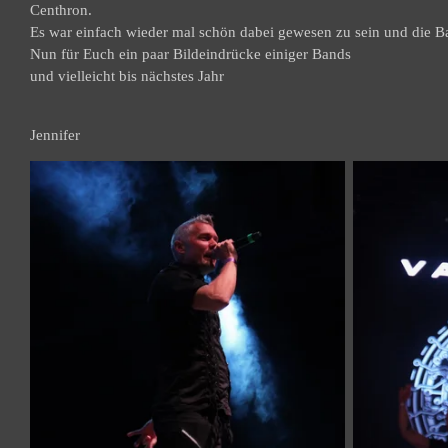
Centhron.
Es war einfach wieder mal schön dabei gewesen zu sein und die Ba
Nun für Euch ein paar Bildeindrücke einiger Bands
und vielleicht bis nächstes Jahr
Jennifer