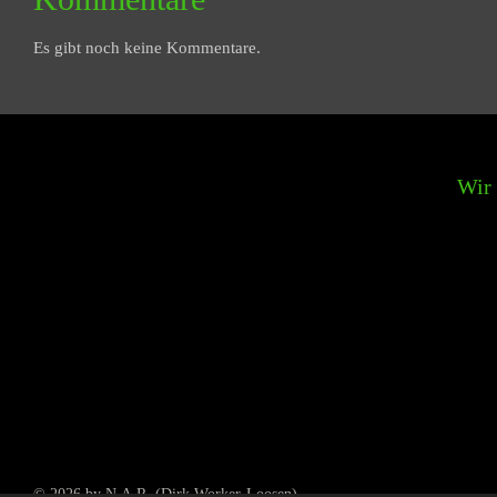
Es gibt noch keine Kommentare.
Wir suchen n
© 2026 by N.A.R. (Dirk Worker-Loosen)