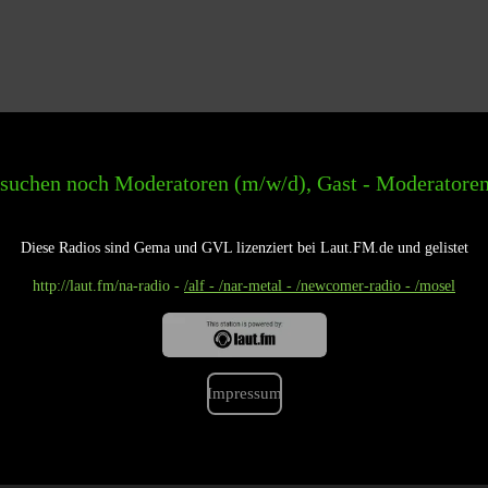
och Moderatoren (m/w/d), Gast - Moderatoren (m/w/d) 
Diese Radios sind Gema und GVL lizenziert bei Laut.FM.de und gelistet
http://laut.fm
/na-radio -
/alf - /nar-metal - /newcomer-radio - /mosel
Impressum