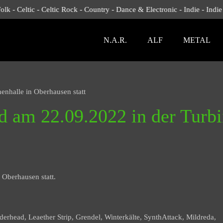
h Folk - Celtic - Celtic Rock - Country - Dance & Electronic - Indie - In
N.A.R.
ALF
METAL
nenhalle in Oberhausen statt
nd am 22.09.2022 in der Turb
 Oberhausen statt.
aderhead, Leaether Strip, Grendel, Winterkälte, SynthAttack, Mildreda,