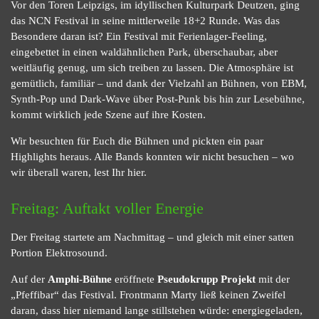
Vor den Toren Leipzigs, im idyllischen Kulturpark Deutzen, ging
das NCN Festival in seine mittlerweile 18+2 Runde. Was das
Besondere daran ist? Ein Festival mit Ferienlager-Feeling,
eingebettet in einen waldähnlichen Park, überschaubar, aber
weitläufig genug, um sich treiben zu lassen. Die Atmosphäre ist
gemütlich, familiär – und dank der Vielzahl an Bühnen, von EBM,
Synth-Pop und Dark-Wave über Post-Punk bis hin zur Lesebühne,
kommt wirklich jede Szene auf ihre Kosten.
Wir besuchten für Euch die Bühnen und pickten ein paar
Highlights heraus. Alle Bands konnten wir nicht besuchen – wo
wir überall waren, lest Ihr hier.
Freitag: Auftakt voller Energie
Der Freitag startete am Nachmittag – und gleich mit einer satten
Portion Elektrosound.
Auf der
Amphi-Bühne
eröffnete
Pseudokrupp Projekt
mit der
„Pfeffibar“ das Festival. Frontmann Marty ließ keinen Zweifel
daran, dass hier niemand lange stillstehen würde: energiegeladen,