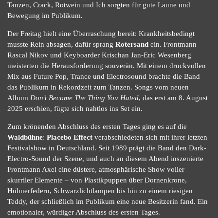
Tanzen, Crack, Rotwein und Ich sorgten für gute Laune und
Bewegung im Publikum.
Der Freitag hielt eine Überraschung bereit: Krankheitsbedingt
musste Rein absagen, dafür sprang
Rotersand
ein. Frontmann
Rascal Nikov und Keyboarder Krischan Jan-Eric Wesenberg
meisterten die Herausforderung souverän. Mit einem druckvollen
Mix aus Future Pop, Trance und Electrosound brachte die Band
das Publikum in Rekordzeit zum Tanzen. Songs vom neuen
Album
Don’t Become The Thing You Hated
, das erst am 8. August
2025 erschien, fügte sich nahtlos ins Set ein.
Zum krönenden Abschluss des ersten Tages ging es auf die
Waldbühne
:
Placebo Effect
verabschiedeten sich mit ihrer letzten
Festivalshow in Deutschland. Seit 1989 prägt die Band den Dark-
Electro-Sound der Szene, und auch an diesem Abend inszenierte
Frontmann Axel eine düstere, atmosphärische Show voller
skurriler Elemente – von Plastikpuppen über Dornenkrone,
Hühnerfedern, Schwarzlichtlampen bis hin zu einem riesigen
Teddy, der schließlich im Publikum eine neue Besitzerin fand. Ein
emotionaler, würdiger Abschluss des ersten Tages.