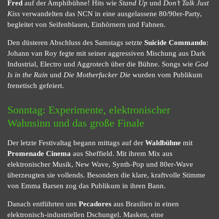
Fred
auf der Amphibühne! Hits wie
Stand Up
und
Don’t Talk Just
Kiss
verwandelten das NCN in eine ausgelassene 80/90er-Party,
begleitet von Seifenblasen, Einhörnern und Fahnen.
Den düsteren Abschluss des Samstags setzte
Suicide Commando
:
Johann van Roy fegte mit seiner aggressiven Mischung aus Dark
Industrial, Electro und Aggrotech über die Bühne. Songs wie
God
Is in the Rain
und
Die Motherfucker Die
wurden vom Publikum
frenetisch gefeiert.
Sonntag: Experimente, elektronischer
Wahnsinn und das große Finale
Der letzte Festivaltag begann mittags auf der
Waldbühne
mit
Promenade Cinema
aus Sheffield. Mit ihrem Mix aus
elektronischer Musik, New Wave, Synth-Pop und 80er-Wave
überzeugten sie vollends. Besonders die klare, kraftvolle Stimme
von Emma Barsen zog das Publikum in ihren Bann.
Danach entführten uns
Pecadores
aus Brasilien in einen
elektronisch-industriellen Dschungel. Masken, eine