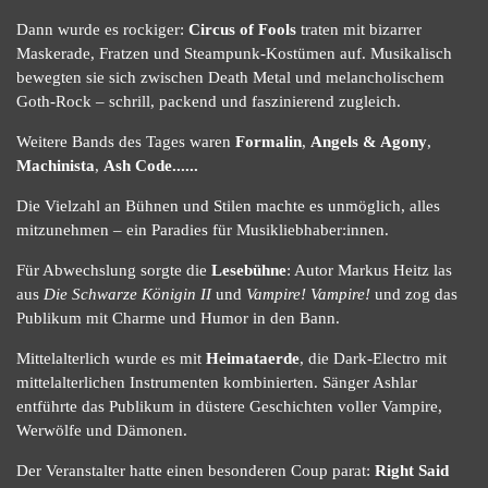
Dann wurde es rockiger:
Circus of Fools
traten mit bizarrer
Maskerade, Fratzen und Steampunk-Kostümen auf. Musikalisch
bewegten sie sich zwischen Death Metal und melancholischem
Goth-Rock – schrill, packend und faszinierend zugleich.
Weitere Bands des Tages waren
Formalin
,
Angels & Agony
,
Machinista
,
Ash Code......
Die Vielzahl an Bühnen und Stilen machte es unmöglich, alles
mitzunehmen – ein Paradies für Musikliebhaber:innen.
Für Abwechslung sorgte die
Lesebühne
: Autor Markus Heitz las
aus
Die Schwarze Königin II
und
Vampire! Vampire!
und zog das
Publikum mit Charme und Humor in den Bann.
Mittelalterlich wurde es mit
Heimataerde
, die Dark-Electro mit
mittelalterlichen Instrumenten kombinierten. Sänger Ashlar
entführte das Publikum in düstere Geschichten voller Vampire,
Werwölfe und Dämonen.
Der Veranstalter hatte einen besonderen Coup parat:
Right Said