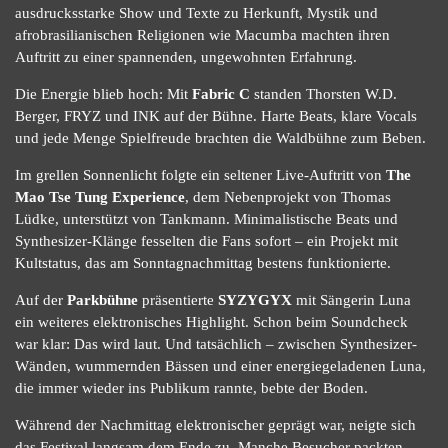
ausdrucksstarke Show und Texte zu Herkunft, Mystik und
afrobrasilianischen Religionen wie Macumba machten ihren
Auftritt zu einer spannenden, ungewohnten Erfahrung.
Die Energie blieb hoch: Mit
Fabric C
standen Thorsten W.D.
Berger, FRYZ und INK auf der Bühne. Harte Beats, klare Vocals
und jede Menge Spielfreude brachten die Waldbühne zum Beben.
Im grellen Sonnenlicht folgte ein seltener Live-Auftritt von
The
Mao Tse Tung Experience
, dem Nebenprojekt von Thomas
Lüdke, unterstützt von Tankmann. Minimalistische Beats und
Synthesizer-Klänge fesselten die Fans sofort – ein Projekt mit
Kultstatus, das am Sonntagnachmittag bestens funktionierte.
Auf der
Parkbühne
präsentierte
SYZYGYX
mit Sängerin Luna
ein weiteres elektronisches Highlight. Schon beim Soundcheck
war klar: Das wird laut. Und tatsächlich – zwischen Synthesizer-
Wänden, wummernden Bässen und einer energiegeladenen Luna,
die immer wieder ins Publikum rannte, bebte der Boden.
Während der Nachmittag elektronischer geprägt war, neigte sich
das Festival langsam dem Ende zu. Manche Besucher packten