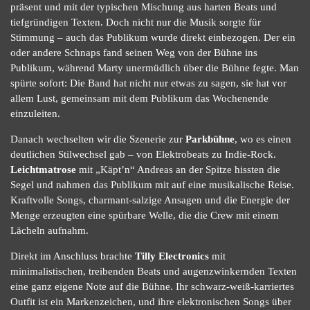
präsent und mit der typischen Mischung aus harten Beats und
tiefgründigen Texten. Doch nicht nur die Musik sorgte für
Stimmung – auch das Publikum wurde direkt einbezogen. Der ein
oder andere Schnaps fand seinen Weg von der Bühne ins
Publikum, während Marty unermüdlich über die Bühne fegte. Man
spürte sofort: Die Band hat nicht nur etwas zu sagen, sie hat vor
allem Lust, gemeinsam mit dem Publikum das Wochenende
einzuleiten.
Danach wechselten wir die Szenerie zur
Parkbühne
, wo es einen
deutlichen Stilwechsel gab – von Elektrobeats zu Indie-Rock.
Leichtmatrose
mit „Käpt’n“ Andreas an der Spitze hissten die
Segel und nahmen das Publikum mit auf eine musikalische Reise.
Kraftvolle Songs, charmant-salzige Ansagen und die Energie der
Menge erzeugten eine spürbare Welle, die die Crew mit einem
Lächeln aufnahm.
Direkt im Anschluss brachte
Tilly Electronics
mit
minimalistischen, treibenden Beats und augenzwinkernden Texten
eine ganz eigene Note auf die Bühne. Ihr schwarz-weiß-karriertes
Outfit ist ein Markenzeichen, und ihre elektronischen Songs über