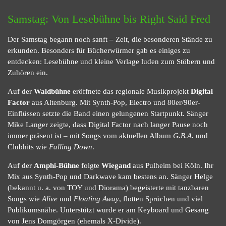
Samstag: Von Lesebühne bis Right Said Fred
Der Samstag begann noch sanft – Zeit, die besonderen Stände zu
erkunden. Besonders für Bücherwürmer gab es einiges zu
entdecken: Lesebühne und kleine Verlage luden zum Stöbern und
Zuhören ein.
Auf der
Waldbühne
eröffnete das regionale Musikprojekt
Digital
Factor
aus Altenburg. Mit Synth-Pop, Electro und 80er/90er-
Einflüssen setzte die Band einen gelungenen Startpunkt. Sänger
Mike Langer zeigte, dass Digital Factor nach langer Pause noch
immer präsent ist – mit Songs vom aktuellen Album
G.B.A.
und
Clubhits wie
Falling Down
.
Auf der
Amphi-Bühne
folgte
Wiegand
aus Pulheim bei Köln. Ihr
Mix aus Synth-Pop und Darkwave kam bestens an. Sänger Helge
(bekannt u. a. von TOY und Diorama) begeisterte mit tanzbaren
Songs wie
Alive
und
Floating Away
, flotten Sprüchen und viel
Publikumsnähe. Unterstützt wurde er am Keyboard und Gesang
von Jens Domgörgen (ehemals X-Divide).