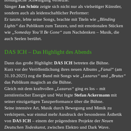
nostalgische Schwingung versetzte.
Sänger
Jan Schütz
zeigte sich nicht nur als vielseitiger Künstler,
sondern auch als leidenschaftlicher Performer:
Er tanzte, lebte seine Songs, brachte mit Titeln wie
„Blinding
Lights“
das Publikum zum Tanzen, und mit emotionalen Stücken
wie
„Someday You’ll Be Gone“
zum Nachdenken – Musik, die
auch Seelen berührt.
DAS ICH – Das Highlight des Abends
Dann das große Highlight:
DAS ICH
betreten die Bühne.
Kurz vor der Veröffentlichung ihres neuen Albums
„Fanal“
(am
31.10.2025) zog die Band mit Songs wie
„Lazarus“
und
„Brutus“
das Publikum magisch an die Bühne.
Gleich mit dem kraftvollen
„Lazarus“
ging es los – mit
zerstörerischer Energie und Wut fegte
Stefan Ackermann
mit
seiner einzigartigen Tanzperformance über die Bühne.
Seine intensive Art, Musik durch Bewegung und Mimik zu
verkörpern, war einmal mehr Ausdruck der besonderen Ästhetik
von
DAS ICH
– einem der prägendsten Projekte der
Neuen
Deutschen Todeskunst
, zwischen Elektro und Dark Wave.