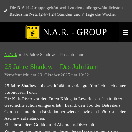
Zum
Die N.A.R.-Gruppe gehört wohl zu den außergewöhnlichsten
Hauptinhalt
Radios im Netz (24/7) 24 Stunden und 7 Tage die Woche.
springen
N.A.R. - GROUP
N.A.R.
»
25 Jahre Shadow – Das Jubiläum
25 Jahre Shadow – Das Jubiläum
Veröffentlicht am 29. Oktober 2025 um 10:22
25 Jahre
Shadow
– dieses Jubiläum verlangte förmlich nach einer
besonderen Feier.
Die Kult-Disco vor den Toren Kölns, in Leverkusen, hat in ihrer
Geschichte schon einiges erlebt: Brand, den Tod des Betreibers,
Corona… und doch ist sie immer wieder – wie ein Phönix aus der
Asche – auferstanden.
Eine besondere Gothic- und Alternativ-Disco mit
Wohnzimmeratmosphäre, mit besonderen Gästen – und so war